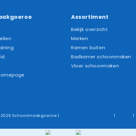
aakgoeroe
Assortiment
Bekijk overzicht
ellen
Merken
aining
Ramen buiten
id
Badkamer schoonmaken
Vloer schoonmaken
 homepage
-2026 Schoonmaakgoeroe |
Algemene voorwaarden
|
Privacy
|