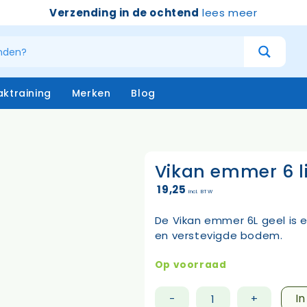
Verzending in de ochtend
lees meer
ktraining
Merken
Blog
Vikan emmer 6 li
atersystemen
Handschoenen
niging – buiten
Emmers
19,25
incl. BTW
niging – binnen
Borstels & bezems
eken
Vloertrekkers
De Vikan emmer 6L geel is
opstelen
Schrapers – handtrekker
en verstevigde bodem.
Sprayflacons
Sponzen
Op voorraad
Op=op
I
-
+
Vikan