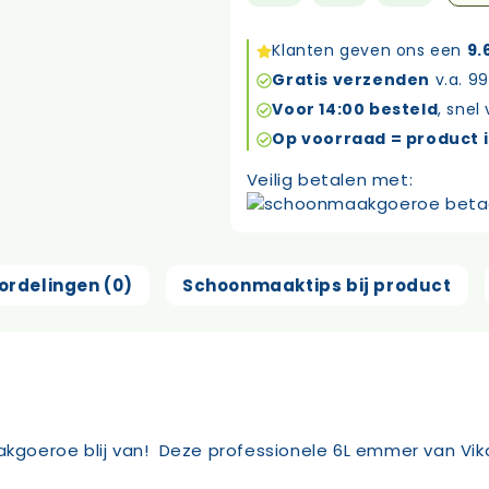
emmer
6
Klanten geven ons een
9.
liter
Gratis verzenden
v.a. 99
geel
Voor 14:00 besteld
, snel
aantal
Op voorraad = product i
Veilig betalen met:
ordelingen (0)
Schoonmaaktips bij product
akgoeroe blij van! Deze professionele 6L emmer van Vika