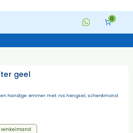
6
liter
geel
0
aantal
ter geel
Keukentextiel
Deurmatten
Toiletborstels
Handzeep
 een handige emmer met rvs hengsel, schenkmond
s
n winkelmand