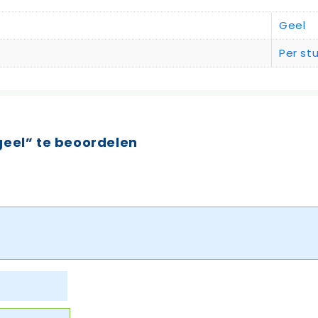
Geel
Per st
geel” te beoordelen