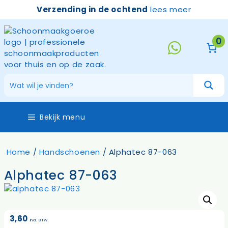
Ga
Verzending in de ochtend
lees meer
naar
de
inhoud
0
Bekijk menu
Home
/
Handschoenen
/ Alphatec 87-063
Alphatec 87-063
3,60
incl. BTW