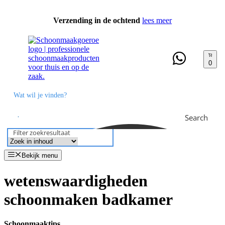
Ga
naar
Verzending in de ochtend
lees meer
de
inhoud
0
Search
Filter zoekresultaat
Bekijk menu
wetenswaardigheden
schoonmaken badkamer
Schoonmaaktips