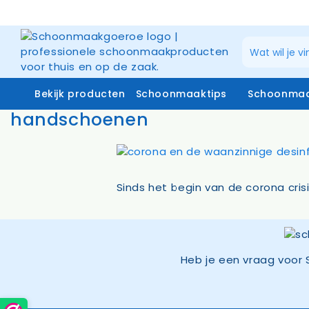
Ga
naar
de
inhoud
Bekijk producten
Schoonmaaktips
Schoonmaa
handschoenen
Schoonmaakmiddelen
Zuiverw
Microvezeldoeken
Raamrei
Sinds het begin van de corona cris
Systemen vloerreiniging
Raamrei
Vloer- en glasmoppen
Glasdo
Miniwringer
Telesco
Schoonmaakmachines
Heb je een vraag voor 
Stofzakken