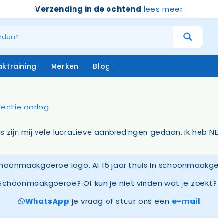
Verzending in de ochtend
lees meer
ktraining
Merken
Blog
atersystemen
Handschoenen
niging – buiten
Emmers
is zijn mij vele lucratieve aanbiedingen gedaan. Ik heb 
niging – binnen
Borstels & bezems
eken
Vloertrekkers
opstelen
Schrapers – handtrekker
Sprayflacons
Schoonmaakgoeroe? Of kun je niet vinden wat je zoekt? 
Sponzen
Op=op
WhatsApp
je vraag of stuur ons een
e-mail