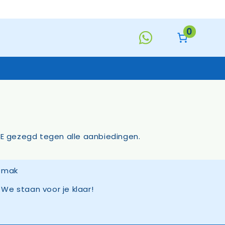
0
Keukentextiel
Deurmatten
NEE gezegd tegen alle aanbiedingen.
Toiletborstels
Handzeep
s
We staan voor je klaar!