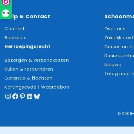
9,6
Hulp & Contact
Schoonm
Contact
Over ons
Bestellen
Zakelijk best
Herroepingsrecht
Cursus en tr
Duurzaamhe
Bezorgen & verzendkosten
Nieuws
Ruilen & retourneren
Terug naar
Garantie & klachten
Kortingscode | Waardebon
Instagram
Facebook
Pinterest
LinkedIn
Bluesky
© 2009