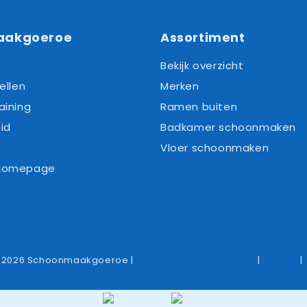
aakgoeroe
Assortiment
Bekijk overzicht
ellen
Merken
aining
Ramen buiten
id
Badkamer schoonmaken
Vloer schoonmaken
 homepage
-2026 Schoonmaakgoeroe |
Algemene voorwaarden
|
Privacy
|