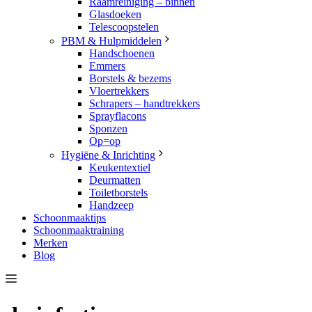
Raamreiniging – binnen
Glasdoeken
Telescoopstelen
PBM & Hulpmiddelen
Handschoenen
Emmers
Borstels & bezems
Vloertrekkers
Schrapers – handtrekkers
Sprayflacons
Sponzen
Op=op
Hygiëne & Inrichting
Keukentextiel
Deurmatten
Toiletborstels
Handzeep
Schoonmaaktips
Schoonmaaktraining
Merken
Blog