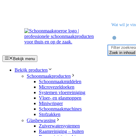
Ga
naar
de
inhoud
Filter zoekres
Bekijk menu
Bekijk producten
Schoonmaakproducten
Schoonmaakmiddelen
Microvezeldoeken
Systemen vloerreiniging
Vloer- en glasmoppen
Miniwringer
Schoonmaakmachines
Stofzakken
Glasbewassing
Zuiverwatersystemen
Raamreiniging – buiten