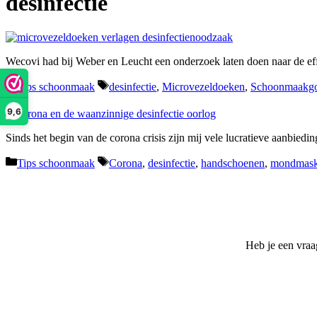
desinfectie
Wecovi had bij Weber en Leucht een onderzoek laten doen naar de eff
Categorieën
Tags
Tips schoonmaak
desinfectie
,
Microvezeldoeken
,
Schoonmaakgo
9,6
Sinds het begin van de corona crisis zijn mij vele lucratieve aanbie
Categorieën
Tags
Tips schoonmaak
Corona
,
desinfectie
,
handschoenen
,
mondmask
Heb je een vraa