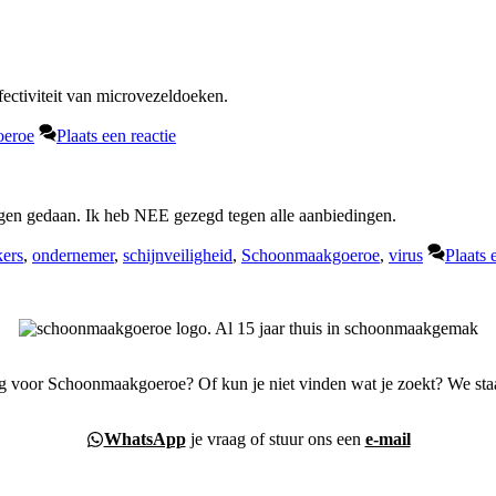
ectiviteit van microvezeldoeken.
eroe
Plaats een reactie
dingen gedaan. Ik heb NEE gezegd tegen alle aanbiedingen.
ers
,
ondernemer
,
schijnveiligheid
,
Schoonmaakgoeroe
,
virus
Plaats 
g voor Schoonmaakgoeroe? Of kun je niet vinden wat je zoekt? We staa
WhatsApp
je vraag of stuur ons een
e-mail