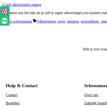
Hoe mooi zou het zijn als je zelf je eigen allesreiniger zou kunnen ma
Categorieën
Tags
9,6
Tips schoonmaak
Allesreiniger
,
azijn
,
dampen
,
gezondheid.
,
nat
Heb je een vraa
Hulp & Contact
Schoonmaa
Contact
Over ons
Bestellen
Zakelijk bestel