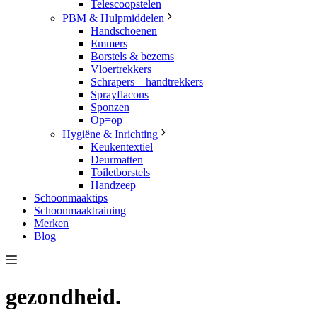
Telescoopstelen
PBM & Hulpmiddelen
Handschoenen
Emmers
Borstels & bezems
Vloertrekkers
Schrapers – handtrekkers
Sprayflacons
Sponzen
Op=op
Hygiëne & Inrichting
Keukentextiel
Deurmatten
Toiletborstels
Handzeep
Schoonmaaktips
Schoonmaaktraining
Merken
Blog
gezondheid.