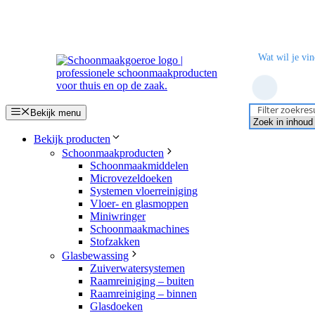
Ga
naar
de
inhoud
Filter zoekres
Bekijk menu
Bekijk producten
Schoonmaakproducten
Schoonmaakmiddelen
Microvezeldoeken
Systemen vloerreiniging
Vloer- en glasmoppen
Miniwringer
Schoonmaakmachines
Stofzakken
Glasbewassing
Zuiverwatersystemen
Raamreiniging – buiten
Raamreiniging – binnen
Glasdoeken