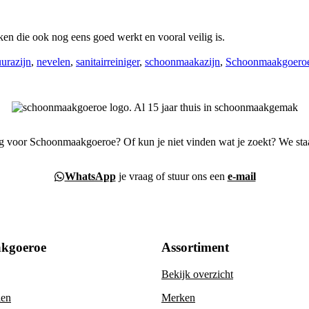
ken die ook nog eens goed werkt en vooral veilig is.
uurazijn
,
nevelen
,
sanitairreiniger
,
schoonmaakazijn
,
Schoonmaakgoero
g voor Schoonmaakgoeroe? Of kun je niet vinden wat je zoekt? We staa
WhatsApp
je vraag of stuur ons een
e-mail
kgoeroe
Assortiment
Bekijk overzicht
len
Merken