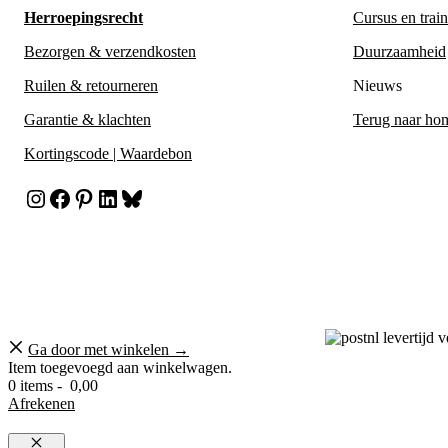
Herroepingsrecht
Cursus en trai
Bezorgen & verzendkosten
Duurzaamheid
Ruilen & retourneren
Nieuws
Garantie & klachten
Terug naar ho
Kortingscode | Waardebon
Instagram
Facebook
Pinterest
LinkedIn
Bluesky
Ga door met winkelen →
Item toegevoegd aan winkelwagen.
0 items -
0,00
Afrekenen