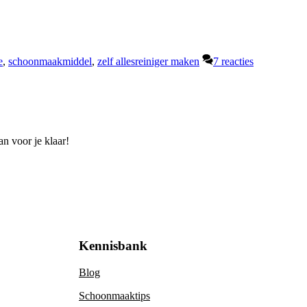
e
,
schoonmaakmiddel
,
zelf allesreiniger maken
7 reacties
n voor je klaar!
Kennisbank
Blog
Schoonmaaktips