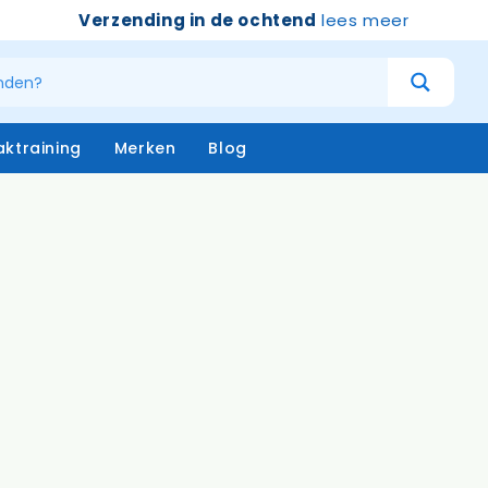
Verzending in de ochtend
lees meer
ktraining
Merken
Blog
atersystemen
Handschoenen
niging – buiten
Emmers
niging – binnen
Borstels & bezems
eken
Vloertrekkers
opstelen
Schrapers – handtrekker
Sprayflacons
Sponzen
Op=op