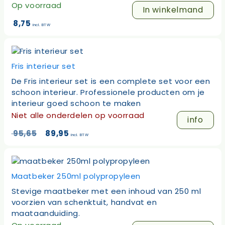
Op voorraad
In winkelmand
8,75
incl. BTW
Fris interieur set
De Fris interieur set is een complete set voor een
schoon interieur. Professionele producten om je
interieur goed schoon te maken
Niet alle onderdelen op voorraad
info
Oorspronkelijke
Huidige
95,65
89,95
incl. BTW
prijs
prijs
was:
is:
95,65.
89,95.
Maatbeker 250ml polypropyleen
Stevige maatbeker met een inhoud van 250 ml
voorzien van schenktuit, handvat en
maataanduiding.