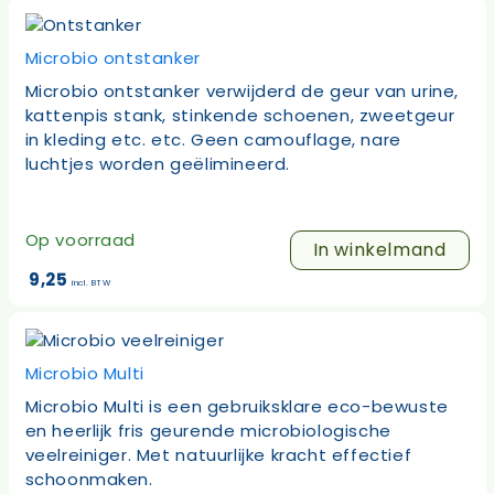
was:
is:
41,85.
37,75.
Microbio ontstanker
Microbio ontstanker verwijderd de geur van urine,
kattenpis stank, stinkende schoenen, zweetgeur
in kleding etc. etc. Geen camouflage, nare
luchtjes worden geëlimineerd.
Op voorraad
In winkelmand
9,25
incl. BTW
Microbio Multi
Microbio Multi is een gebruiksklare eco-bewuste
en heerlijk fris geurende microbiologische
veelreiniger. Met natuurlijke kracht effectief
schoonmaken.