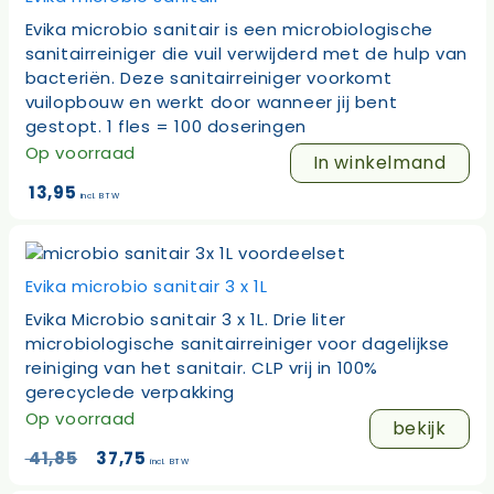
Evika microbio sanitair is een microbiologische
sanitairreiniger die vuil verwijderd met de hulp van
bacteriën. Deze sanitairreiniger voorkomt
vuilopbouw en werkt door wanneer jij bent
gestopt. 1 fles = 100 doseringen
Op voorraad
In winkelmand
13,95
incl. BTW
Evika microbio sanitair 3 x 1L
Evika Microbio sanitair 3 x 1L. Drie liter
microbiologische sanitairreiniger voor dagelijkse
reiniging van het sanitair. CLP vrij in 100%
gerecyclede verpakking
Op voorraad
bekijk
Oorspronkelijke
Huidige
41,85
37,75
incl. BTW
prijs
prijs