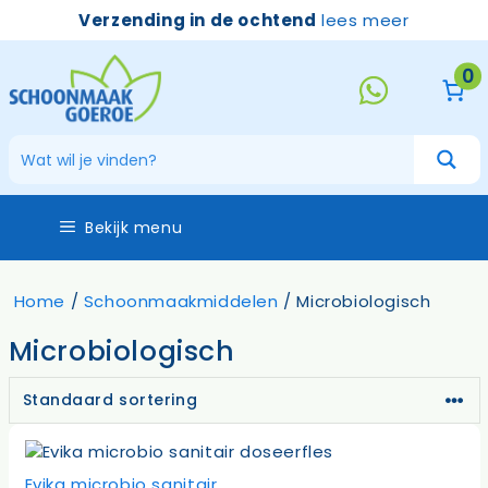
Ga
Verzending in de ochtend
lees meer
naar
de
0
inhoud
Bekijk menu
Home
/
Schoonmaakmiddelen
/ Microbiologisch
Microbiologisch
Evika microbio sanitair