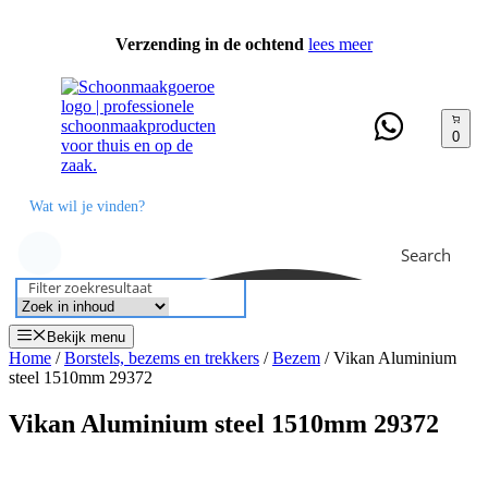
Ga
naar
Verzending in de ochtend
lees meer
de
inhoud
0
Search
Filter zoekresultaat
Bekijk menu
Home
/
Borstels, bezems en trekkers
/
Bezem
/ Vikan Aluminium
steel 1510mm 29372
Vikan Aluminium steel 1510mm 29372