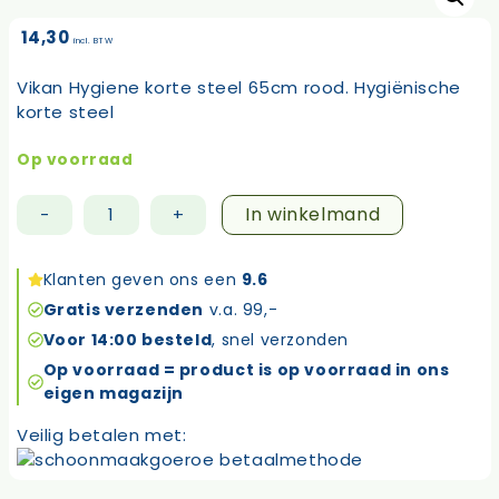
14,30
incl. BTW
Vikan Hygiene korte steel 65cm rood. Hygiënische
korte steel
Op voorraad
In winkelmand
-
+
Vikan
Hygiene
korte
Klanten geven ons een
9.6
steel
Gratis verzenden
v.a. 99,-
65cm
Voor 14:00 besteld
, snel verzonden
rood
Op voorraad = product is op voorraad in ons
aantal
eigen magazijn
Veilig betalen met: