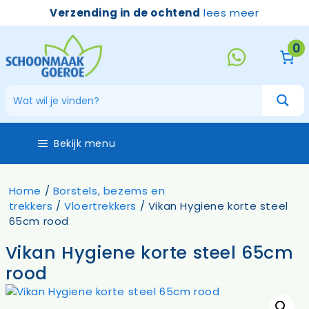
Ga
Verzending in de ochtend
lees meer
naar
de
0
inhoud
Bekijk menu
Home
/
Borstels, bezems en
trekkers
/
Vloertrekkers
/ Vikan Hygiene korte steel
65cm rood
Vikan Hygiene korte steel 65cm
rood