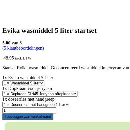
Evika wasmiddel 5 liter startset
5.00
van 5
(
5
klantbeoordelingen)
48,95
incl. BTW
Startset Evika wasmiddel. Geconcentreerd wasmiddel in jerrycan van 5
1x Evika wasmiddel 5 Liter
1x Dopkraan voor jerrycan
1x doseerfles met handgreep
Evika
wasmiddel
Toevoegen aan winkelmand
5
liter