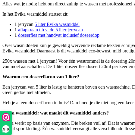
Alles wat je nodig hebt om direct zuinig te wassen met professioneel 
In het Evika wasmiddel startset zit:
1 jerrycan
5 liter Evika wasmiddel
1
aftapkraan t.b.v. de 5 liter jerrycan
1
doseerfles met handvat inclusief doseerdop
Over wasmiddelen kun je geweldig wervende reclame teksten schrijven
Evika wasmiddel.Daarnaast is dit wasmiddel eco-bewust, mild pretti
250x wassen met 1 jerrycan! Voor één wastrommel is de dosering 20ml
van moet aanschaffen. De 1 liter doseer fles doseert 20ml per keer e
Waarom een doseerflacon van 1 liter?
Een jerrycan van 5 liter is lastig te hanteren boven een wasmachine. D
Geen gedoe met afmeten.
Heb je al een doseerflacon in huis? Dan hoed je die niet nog een keer
Evika wasmiddel: wat maakt dit wasmiddel anders?
Evika werkt op basis van enzymen. Die breken vuil af. Dat is waarom h
was of sportkleding. Één wasmiddel vervangt alle verschillende flesse
9,6