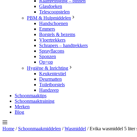
Raamreiniging – binnen
Glasdoeken
Telescoopstelen
PBM & Hulpmiddelen
Handschoenen
Emmers
Borstels & bezems
Vloertrekkers
Schrapers – handtrekkers
Sprayflacons
Sponzen
Op=op
Hygiëne & Inrichting
Keukentextiel
Deurmatten
Toiletborstels
Handzeep
Schoonmaaktips
Schoonmaaktraining
Merken
Blog
Home
/
Schoonmaakmiddelen
/
Wasmiddel
/ Evika wasmiddel 5 liter s