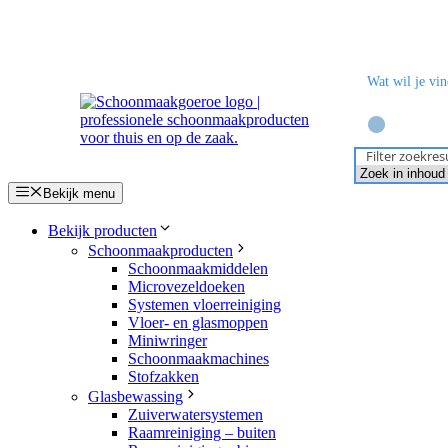
Ga
naar
de
inhoud
Filter zoekres
Bekijk menu
Bekijk producten
Schoonmaakproducten
Schoonmaakmiddelen
Microvezeldoeken
Systemen vloerreiniging
Vloer- en glasmoppen
Miniwringer
Schoonmaakmachines
Stofzakken
Glasbewassing
Zuiverwatersystemen
Raamreiniging – buiten