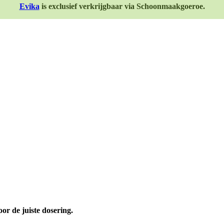
Evika
is exclusief verkrijgbaar via Schoonmaakgoeroe.
oor de juiste dosering.