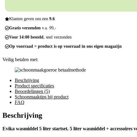
startset
aantal
Klanten geven ons een
9.6
Gratis verzenden
v.a. 99,-
Voor 14:00 besteld
, snel verzonden
Op voorraad = product is op voorraad in ons eigen magazijn
Veilig betalen met:
Beschrijving
Product specificaties
Beoordelingen (5)
Schoonmaaktips bij product
FAQ
Beschrijving
Evika wasmiddel 5 liter startset. 5 liter wasmiddel + accessoires v