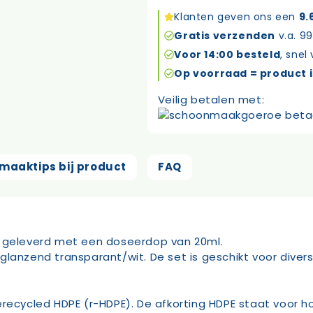
handgreep
Klanten geven ons een
9.
1
Gratis verzenden
v.a. 99
liter
Voor 14:00 besteld
, snel
aantal
Op voorraad = product i
Veilig betalen met:
maaktips bij product
FAQ
t geleverd met een doseerdop van 20ml.
 is glanzend transparant/wit. De set is geschikt voor di
erecycled HDPE (r-HDPE). De afkorting HDPE staat voor 