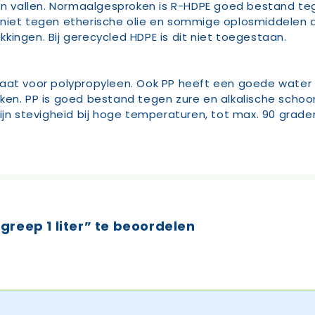
egen vallen. Normaalgesproken is R-HDPE goed bestand 
niet tegen etherische olie en sommige oplosmiddelen a
ingen. Bij gerecycled HDPE is dit niet toegestaan.
aat voor polypropyleen. Ook PP heeft een goede water 
eken. PP is goed bestand tegen zure en alkalische sch
ijn stevigheid bij hoge temperaturen, tot max. 90 graden
reep 1 liter” te beoordelen