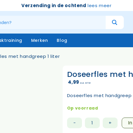
Verzending in de ochtend
lees meer
ktraining
Merken
Blog
les met handgreep 1 liter
Doseerfles met h
atersystemen
Handschoenen
niging – buiten
Emmers
4,99
incl. BTW
niging – binnen
Borstels & bezems
eken
Vloertrekkers
Doseerfles met handgreep 1 
opstelen
Schrapers – handtrekker
Sprayflacons
Op voorraad
Sponzen
Op=op
I
-
+
Doseerfles
met