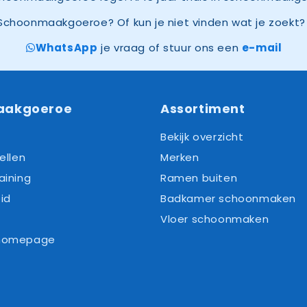
Schoonmaakgoeroe? Of kun je niet vinden wat je zoekt? 
WhatsApp
je vraag of stuur ons een
e-mail
aakgoeroe
Assortiment
Bekijk overzicht
ellen
Merken
aining
Ramen buiten
id
Badkamer schoonmaken
Vloer schoonmaken
 homepage