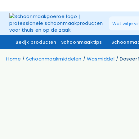
Ga
naar
de
inhoud
Bekijk producten
Schoonmaaktips
Schoonmaa
Home
/
Schoonmaakmiddelen
/
Wasmiddel
/ Doseerf
Schoonmaakmiddelen
Zuiverw
Microvezeldoeken
Raamrei
Systemen vloerreiniging
Raamrei
Vloer- en glasmoppen
Glasdo
Miniwringer
Telesco
Schoonmaakmachines
Stofzakken