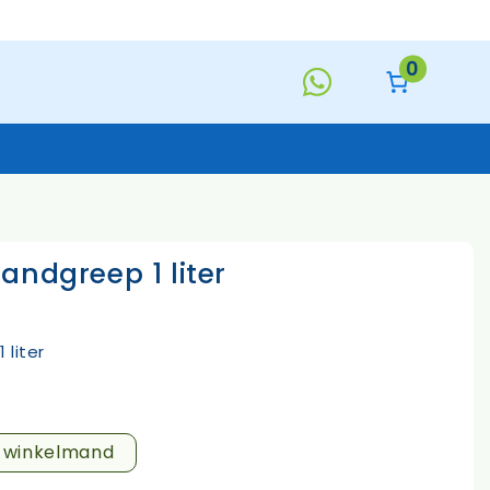
handgreep
1
liter
0
aantal
andgreep 1 liter
Keukentextiel
Deurmatten
Toiletborstels
Handzeep
liter
s
n winkelmand