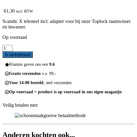
61,30
incl. BTW
Scandic X telesteel incl. adapter voor bij onze Toplock raamwisser
en inwasser.
Op voorraad
Scandic
X
In winkelmand
telesteel
800-
Klanten geven ons een
9.6
1710mm
Gratis verzenden
v.a. 99,-
aantal
Voor 14:00 besteld
, snel verzonden
Op voorraad = product is op voorraad in ons eigen magazijn
Veilig betalen met:
Anderen kochten ook...