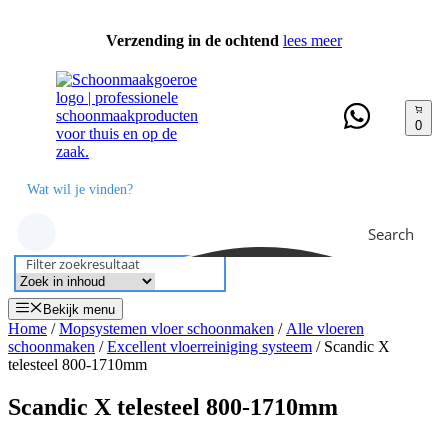
Ga
naar
Verzending in de ochtend
lees meer
de
inhoud
0
Search
Filter zoekresultaat
Bekijk menu
Home
/
Mopsystemen vloer schoonmaken
/
Alle vloeren
schoonmaken
/
Excellent vloerreiniging systeem
/ Scandic X
telesteel 800-1710mm
Scandic X telesteel 800-1710mm