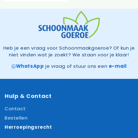
was:
is:
69,75.
66,95.
Heb je een vraag voor Schoonmaakgoeroe? Of kun je
niet vinden wat je zoekt? We staan voor je klaar!
WhatsApp
je vraag of stuur ons een
e-mail
Hulp & Contact
Contact
Bestellen
Herroepingsrecht