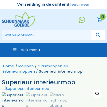
Ga
Verzending in de ochtend
lees meer
naar
de
0
inhoud
Bekijk menu
Home
/
Moppen
/
Glasmoppen en
interieurmoppen
/ Superieur interieurmop
Superieur interieurmop