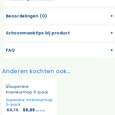
Beoordelingen (0)
Schoonmaaktips bij product
FAQ
Anderen kochten ook...
Superieur interieurmop
5-pack
Oorspronkelijke
Huidige
69,75
66,95
incl. BTW
prijs
prijs