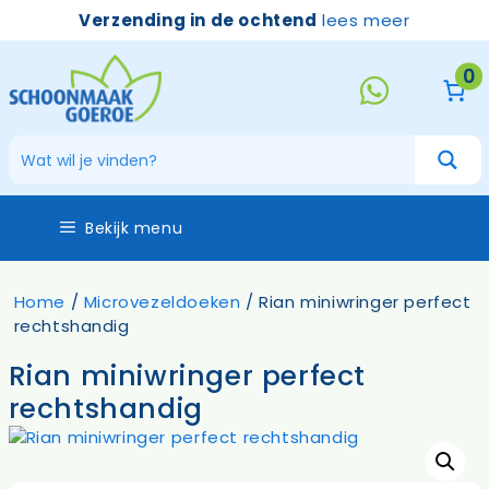
Ga
Verzending in de ochtend
lees meer
naar
de
0
inhoud
Bekijk menu
Home
/
Microvezeldoeken
/ Rian miniwringer perfect
rechtshandig
Rian miniwringer perfect
rechtshandig