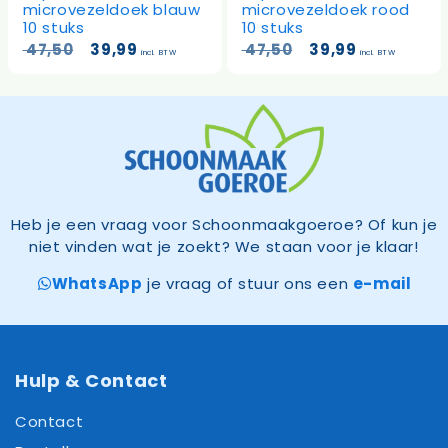
microvezeldoek blauw
microvezeldoek rood
10 stuks
10 stuks
Oorspronkelijke
Huidige
Oorspronkelijke
Huidige
47,50
39,99
47,50
39,99
incl. BTW
incl. BTW
prijs
prijs
prijs
prijs
was:
is:
was:
is:
47,50.
39,99.
47,50.
39,99.
Heb je een vraag voor Schoonmaakgoeroe? Of kun je
niet vinden wat je zoekt? We staan voor je klaar!
WhatsApp
je vraag of stuur ons een
e-mail
Hulp & Contact
Contact