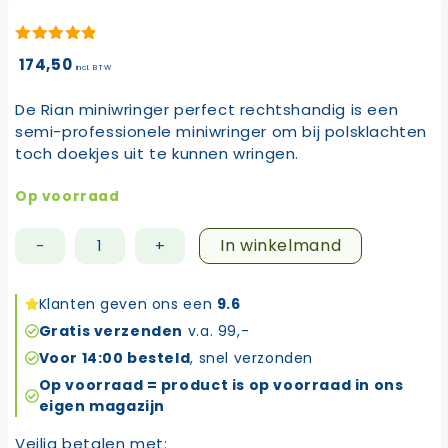
4.92
van
174,50
5
incl. BTW
De Rian miniwringer perfect rechtshandig is een
semi-professionele miniwringer om bij polsklachten
toch doekjes uit te kunnen wringen.
Op voorraad
In winkelmand
-
+
Rian
miniwringer
perfect
Klanten geven ons een
9.6
rechtshandig
Gratis verzenden
v.a. 99,-
aantal
Voor 14:00 besteld
, snel verzonden
Op voorraad = product is op voorraad in ons
eigen magazijn
Veilig betalen met: