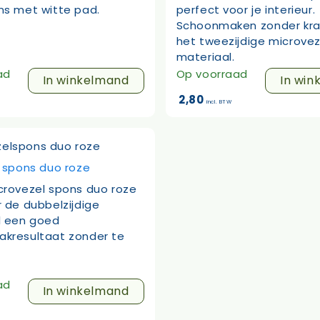
ns met witte pad.
perfect voor je interieur.
Schoonmaken zonder kra
het tweezijdige microvez
materiaal.
ad
Op voorraad
In winkelmand
In win
2,80
incl. BTW
 spons duo roze
crovezel spons duo roze
 de dubbelzijdige
l een goed
kresultaat zonder te
ad
In winkelmand