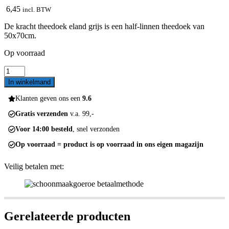
6,45
incl. BTW
De kracht theedoek eland grijs is een half-linnen theedoek van
50x70cm.
Op voorraad
Kracht
theedoek
In winkelmand
eland
grijs
Klanten geven ons een
9.6
aantal
Gratis verzenden
v.a. 99,-
Voor 14:00 besteld
, snel verzonden
Op voorraad = product is op voorraad in ons eigen magazijn
Veilig betalen met:
Gerelateerde producten