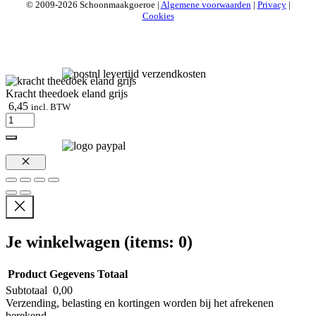
© 2009-2026 Schoonmaakgoeroe |
Algemene voorwaarden
|
Privacy
|
Cookies
Kracht theedoek eland grijs
6,45
incl. BTW
Kracht
theedoek
eland
grijs
aantal
Sluiten
Je winkelwagen
(items: 0)
Product
Gegevens
Totaal
Subtotaal
0,00
Producten
Verzending, belasting en kortingen worden bij het afrekenen
berekend.