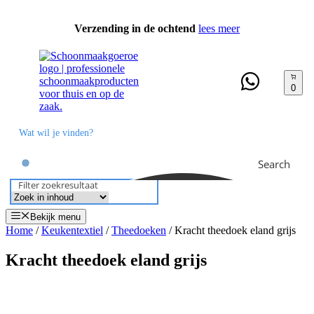
Ga
naar
Verzending in de ochtend
lees meer
de
inhoud
0
Search
Filter zoekresultaat
Bekijk menu
Home
/
Keukentextiel
/
Theedoeken
/ Kracht theedoek eland grijs
Kracht theedoek eland grijs