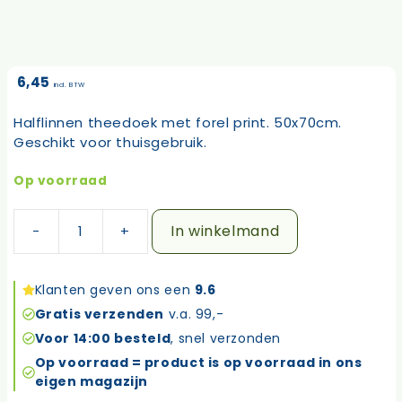
6,45
incl. BTW
Halflinnen theedoek met forel print. 50x70cm.
Geschikt voor thuisgebruik.
Op voorraad
In winkelmand
Kracht
theedoek
Forel
Klanten geven ons een
9.6
aantal
Gratis verzenden
v.a. 99,-
Voor 14:00 besteld
, snel verzonden
Op voorraad = product is op voorraad in ons
eigen magazijn