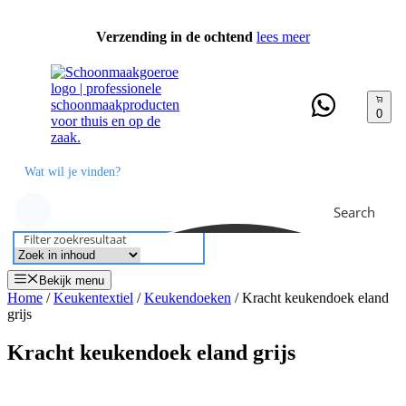
Ga
naar
Verzending in de ochtend
lees meer
de
inhoud
0
Search
Filter zoekresultaat
Bekijk menu
Home
/
Keukentextiel
/
Keukendoeken
/ Kracht keukendoek eland
grijs
Kracht keukendoek eland grijs