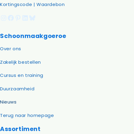
Kortingscode | Waardebon
Instagram
Facebook
Pinterest
LinkedIn
Bluesky
Schoonmaakgoeroe
Over ons
Zakelijk bestellen
Cursus en training
Duurzaamheid
Nieuws
Terug naar homepage
Assortiment