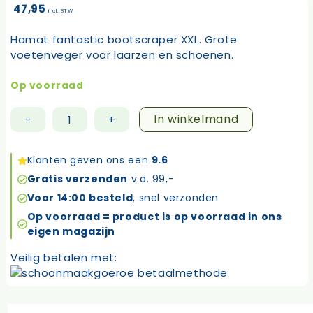
47,95
incl. BTW
Hamat fantastic bootscraper XXL. Grote
voetenveger voor laarzen en schoenen.
Op voorraad
In winkelmand
-
+
Hamat
fantastic
bootscraper
Klanten geven ons een
9.6
XXL
Gratis verzenden
v.a. 99,-
aantal
Voor 14:00 besteld
, snel verzonden
Op voorraad = product is op voorraad in ons
eigen magazijn
Veilig betalen met: