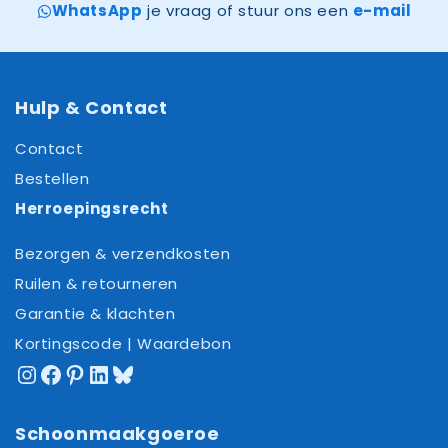
WhatsApp
je vraag of stuur ons een
e-mail
Hulp & Contact
Contact
Bestellen
Herroepingsrecht
Bezorgen & verzendkosten
Ruilen & retourneren
Garantie & klachten
Kortingscode | Waardebon
Instagram
Facebook
Pinterest
LinkedIn
Bluesky
Schoonmaakgoeroe