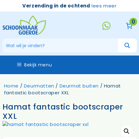
Ga
Verzending in de ochtend
lees meer
naar
de
0
inhoud
Bekijk menu
Home
/
Deurmatten
/
Deurmat buiten
/ Hamat
fantastic bootscraper XXL
Hamat fantastic bootscraper
XXL