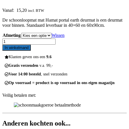
Vanaf:
15,20
incl. BTW
De schoonloopmat mat Hamat portal earth deurmat is een deurmat
voor binnen. Standaard leverbaar in 40×60 en 60x90cm.
Afmeting
Wissen
Hamat
portal
In winkelmand
earth
579
Klanten geven ons een
9.6
aantal
Gratis verzenden
v.a. 99,-
Voor 14:00 besteld
, snel verzonden
Op voorraad = product is op voorraad in ons eigen magazijn
Veilig betalen met:
Anderen kochten ook...