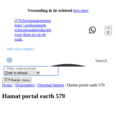
Ga
naar
Verzending in de ochtend
lees meer
de
inhoud
0
Search
Filter zoekresultaat
Bekijk menu
Home
/
Deurmatten
/
Deurmat binnen
/ Hamat portal earth 579
Hamat portal earth 579