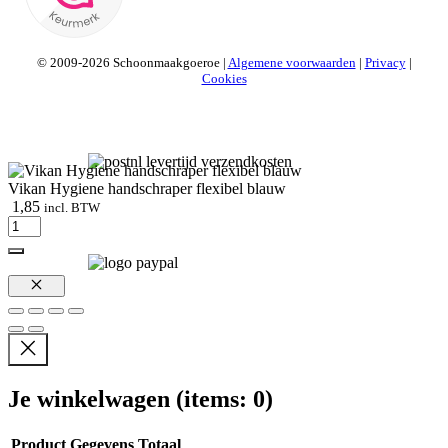
© 2009-2026 Schoonmaakgoeroe |
Algemene voorwaarden
|
Privacy
|
Cookies
Vikan Hygiene handschraper flexibel blauw
1,85
incl. BTW
Vikan
Hygiene
handschraper
flexibel
blauw
Sluiten
aantal
Je winkelwagen
(items: 0)
Product
Gegevens
Totaal