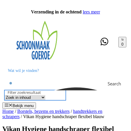
Ga
naar
Verzending in de ochtend
lees meer
de
inhoud
0
Search
Filter zoekresultaat
Bekijk menu
Home
/
Borstels, bezems en trekkers
/
handtrekkers en
schrapers
/ Vikan Hygiene handschraper flexibel blauw
Vikan Hygiene handschraper flexibel