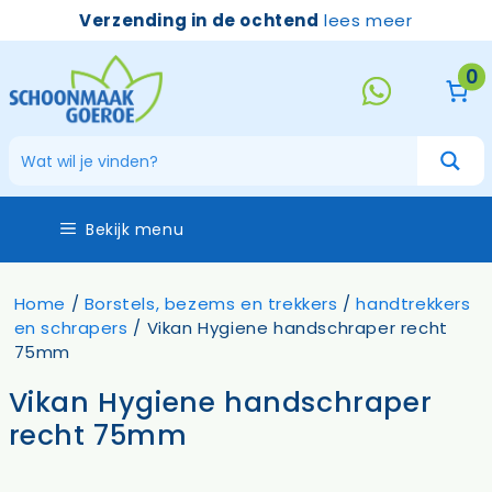
Ga
Verzending in de ochtend
lees meer
naar
de
0
inhoud
Bekijk menu
Home
/
Borstels, bezems en trekkers
/
handtrekkers
en schrapers
/ Vikan Hygiene handschraper recht
75mm
Vikan Hygiene handschraper
recht 75mm