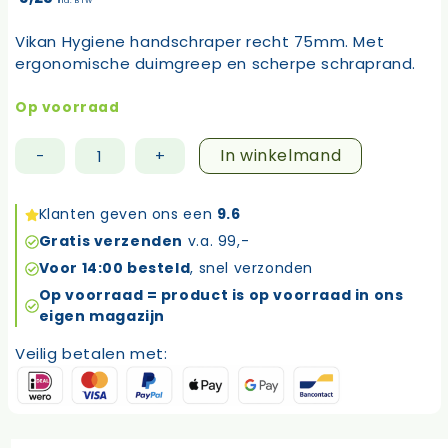
incl. BTW
Vikan Hygiene handschraper recht 75mm. Met
ergonomische duimgreep en scherpe schraprand.
Op voorraad
In winkelmand
-
+
Vikan
Hygiene
handschraper
Klanten geven ons een
9.6
recht
Gratis verzenden
v.a. 99,-
75mm
Voor 14:00 besteld
, snel verzonden
aantal
Op voorraad = product is op voorraad in ons
eigen magazijn
Veilig betalen met: