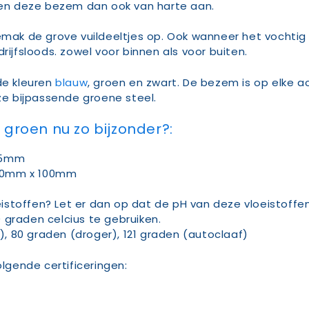
en deze bezem dan ook van harte aan.
 de grove vuildeeltjes op. Ook wanneer het vochtig vu
rijfsloods. zowel voor binnen als voor buiten.
de kleuren
blauw
, groen en zwart. De bezem is op elke 
e bijpassende groene steel.
roen nu zo bijzonder?:
105mm
170mm x 100mm
stoffen? Let er dan op dat de pH van deze vloeistoffen t
 graden celcius te gebruiken.
, 80 graden (droger), 121 graden (autoclaaf)
gende certificeringen: