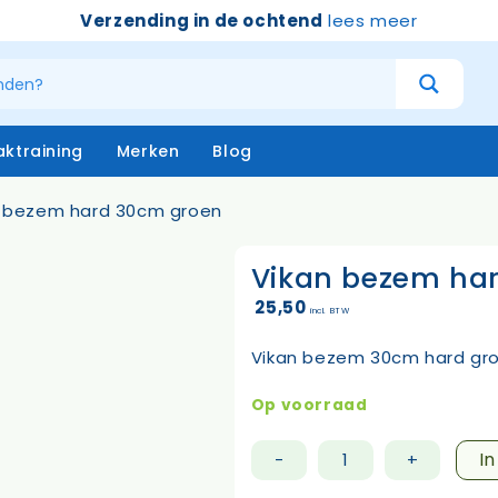
Verzending in de ochtend
lees meer
ktraining
Merken
Blog
n bezem hard 30cm groen
Vikan bezem ha
atersystemen
Handschoenen
niging – buiten
Emmers
25,50
incl. BTW
niging – binnen
Borstels & bezems
eken
Vloertrekkers
Vikan bezem 30cm hard gr
opstelen
Schrapers – handtrekker
Sprayflacons
Op voorraad
Sponzen
Op=op
I
-
+
Vikan
bezem