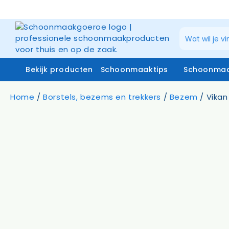
Ga
naar
de
inhoud
Bekijk producten
Schoonmaaktips
Schoonmaa
Home
/
Borstels, bezems en trekkers
/
Bezem
/ Vika
Schoonmaakmiddelen
Zuiverw
Microvezeldoeken
Raamrei
Systemen vloerreiniging
Raamrei
Vloer- en glasmoppen
Glasdo
Miniwringer
Telesco
Schoonmaakmachines
Stofzakken