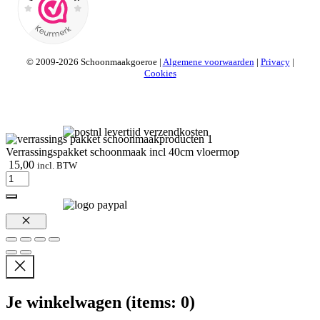
© 2009-2026 Schoonmaakgoeroe |
Algemene voorwaarden
|
Privacy
|
Cookies
Verrassingspakket schoonmaak incl 40cm vloermop
15,00
incl. BTW
Verrassingspakket
schoonmaak
incl
40cm
vloermop
Sluiten
aantal
Je winkelwagen
(items: 0)