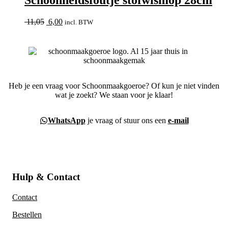
Schoonheidsfoutje stofwismop 28cm
Oorspronkelijke
Huidige
11,05
6,00
incl. BTW
prijs
prijs
was:
is:
11,05.
6,00.
Heb je een vraag voor Schoonmaakgoeroe? Of kun je niet vinden
wat je zoekt? We staan voor je klaar!
WhatsApp
je vraag of stuur ons een
e-mail
Hulp & Contact
Contact
Bestellen