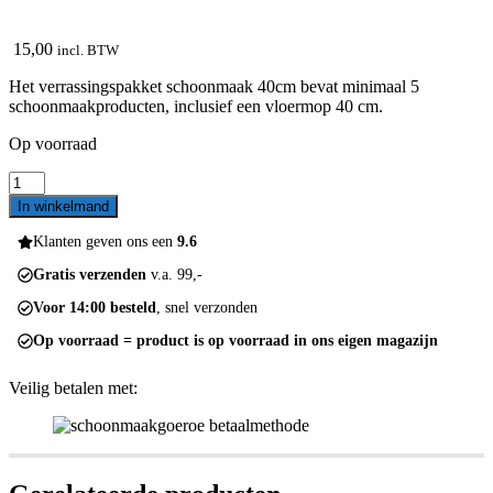
15,00
incl. BTW
Het verrassingspakket schoonmaak 40cm bevat minimaal 5
schoonmaakproducten, inclusief een vloermop 40 cm.
Op voorraad
Verrassingspakket
schoonmaak
In winkelmand
incl
40cm
Klanten geven ons een
9.6
vloermop
Gratis verzenden
v.a. 99,-
aantal
Voor 14:00 besteld
, snel verzonden
Op voorraad = product is op voorraad in ons eigen magazijn
Veilig betalen met: