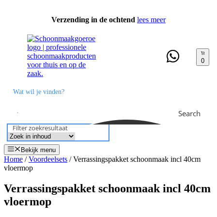
Ga
naar
Verzending in de ochtend
lees meer
de
inhoud
0
Search
Filter zoekresultaat
Bekijk menu
Home
/
Voordeelsets
/ Verrassingspakket schoonmaak incl 40cm
vloermop
Verrassingspakket schoonmaak incl 40cm
vloermop