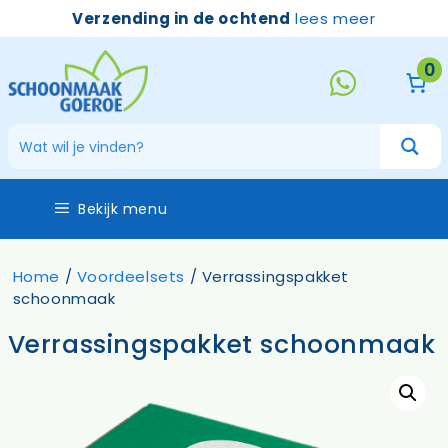
Ga
Verzending in de ochtend
lees meer
naar
de
0
inhoud
Bekijk menu
Home
/
Voordeelsets
/ Verrassingspakket
schoonmaak
Verrassingspakket schoonmaak