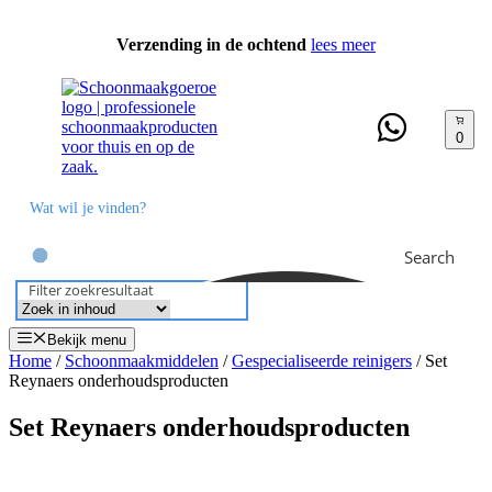
Ga
naar
Verzending in de ochtend
lees meer
de
inhoud
0
Search
Filter zoekresultaat
Bekijk menu
Home
/
Schoonmaakmiddelen
/
Gespecialiseerde reinigers
/ Set
Reynaers onderhoudsproducten
Set Reynaers onderhoudsproducten