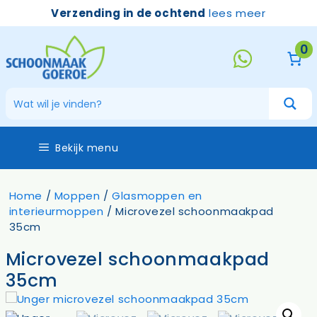
Ga
Verzending in de ochtend
lees meer
naar
de
0
inhoud
Bekijk menu
Home
/
Moppen
/
Glasmoppen en
interieurmoppen
/ Microvezel schoonmaakpad
35cm
Microvezel schoonmaakpad
35cm