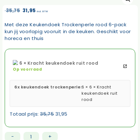
Oorspronkelijke
Huidige
35,75
31,95
incl. BTW
prijs
prijs
was:
is:
Met deze Keukendoek Trockenperle rood 6-pack
35,75.
31,95.
kun jij voorlopig vooruit in de keuken. Geschikt voor
horeca en thuis
6 × Kracht keukendoek ruit rood
Op voorraad
6x keukendoek trockenperle:
6 × 6 × Kracht
keukendoek ruit
rood
Totaal prijs:
35,75
31,95
-
+
Keukendoek