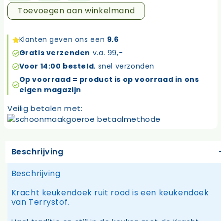
Trockenperle
Toevoegen aan winkelmand
rood
6-
Klanten geven ons een
9.6
pack
Gratis verzenden
v.a. 99,-
aantal
Voor 14:00 besteld
, snel verzonden
Op voorraad = product is op voorraad in ons
eigen magazijn
Veilig betalen met:
Beschrijving
Beschrijving
Kracht keukendoek ruit rood is een keukendoek
van Terrystof.