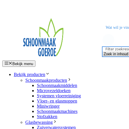
Ga
naar
de
inhoud
Filter zoekres
Bekijk menu
Bekijk producten
Schoonmaakproducten
Schoonmaakmiddelen
Microvezeldoeken
Systemen vloerreiniging
Vloer- en glasmoppen
Miniwringer
Schoonmaakmachines
Stofzakken
Glasbewassing
Zuiverwatersystemen