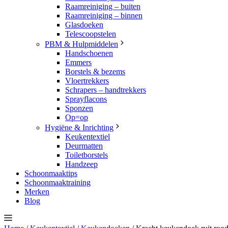
Raamreiniging – buiten
Raamreiniging – binnen
Glasdoeken
Telescoopstelen
PBM & Hulpmiddelen
Handschoenen
Emmers
Borstels & bezems
Vloertrekkers
Schrapers – handtrekkers
Sprayflacons
Sponzen
Op=op
Hygiëne & Inrichting
Keukentextiel
Deurmatten
Toiletborstels
Handzeep
Schoonmaaktips
Schoonmaaktraining
Merken
Blog