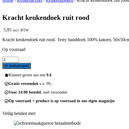
Home
/
Keukentextiel
/
Keukendoeken
/ Kracht keukendoek ruit roo
Kracht keukendoek ruit rood
5,95
incl. BTW
Kracht keukendoek ruit rood. Terry handdoek 100% katoen, 50x50cm. 
Op voorraad
Kracht
keukendoek
In winkelmand
ruit
rood
Klanten geven ons een
9.6
aantal
Gratis verzenden
v.a. 99,-
Voor 14:00 besteld
, snel verzonden
Op voorraad = product is op voorraad in ons eigen magazijn
Veilig betalen met: