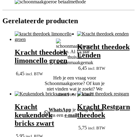
Gerelateerde producten
Kracht theedoek
Kracht theedoek
Eenden
limoncello groen
6,45
incl. BTW
6,45
incl. BTW
Heb je een vraag voor
Schoonmaakgoeroe? Of kun je
niet vinden wat je zoekt? We
staan voor je klaar!
Kracht
Kracht Restgarn
WhatsApp
je vraag of stuur
keukendoek
theedoek
ons een
e-mail
bricks zwart
5,75
incl. BTW
5,95
incl. BTW