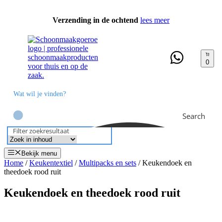
Ga
naar
Verzending in de ochtend
lees meer
de
inhoud
0
Search
Filter zoekresultaat
Bekijk menu
Home
/
Keukentextiel
/
Multipacks en sets
/ Keukendoek en
theedoek rood ruit
Keukendoek en theedoek rood ruit