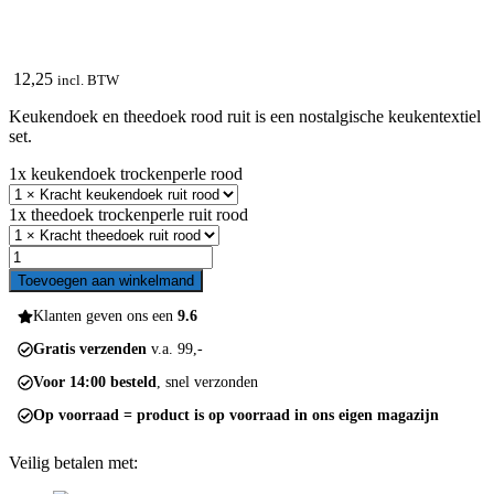
12,25
incl. BTW
Keukendoek en theedoek rood ruit is een nostalgische keukentextiel
set.
1x keukendoek trockenperle rood
1x theedoek trockenperle ruit rood
Keukendoek
en
Toevoegen aan winkelmand
theedoek
rood
Klanten geven ons een
9.6
ruit
Gratis verzenden
v.a. 99,-
aantal
Voor 14:00 besteld
, snel verzonden
Op voorraad = product is op voorraad in ons eigen magazijn
Veilig betalen met: