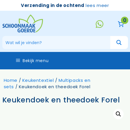
Ga
Verzending in de ochtend
lees meer
naar
de
0
inhoud
Bekijk menu
Home
/
Keukentextiel
/
Multipacks en
sets
/ Keukendoek en theedoek Forel
Keukendoek en theedoek Forel