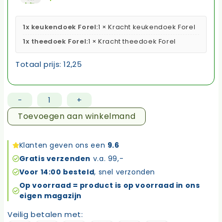
1x keukendoek Forel:
1 × Kracht keukendoek Forel
1x theedoek Forel:
1 × Kracht theedoek Forel
Totaal prijs:
12,25
-
+
Keukendoek
en
Toevoegen aan winkelmand
theedoek
Forel
Klanten geven ons een
9.6
aantal
Gratis verzenden
v.a. 99,-
Voor 14:00 besteld
, snel verzonden
Op voorraad = product is op voorraad in ons
eigen magazijn
Veilig betalen met: