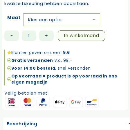
kwaliteitskeuring hebben doorstaan.
Maat
In winkelmand
-
+
Alphatec
Solvex
37-
Klanten geven ons een
9.6
900
Gratis verzenden
v.a. 99,-
aantal
Voor 14:00 besteld
, snel verzonden
Op voorraad = product is op voorraad in ons
eigen magazijn
Veilig betalen met:
Beschrijving