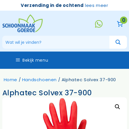
Ga
Verzending in de ochtend
lees meer
naar
de
0
inhoud
Bekijk menu
Home
/
Handschoenen
/ Alphatec Solvex 37-900
Alphatec Solvex 37-900