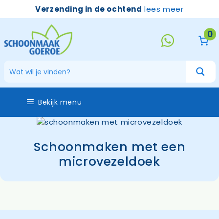
Ga
Verzending in de ochtend
lees meer
naar
de
0
inhoud
Bekijk menu
Schoonmaken met een
microvezeldoek