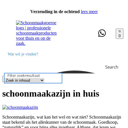
Ga
naar
Verzending in de ochtend
lees meer
de
inhoud
0
Search
Filter zoekresultaat
Bekijk menu
schoonmaakazijn in huis
Schoonmaakazijn, wat kan het wel en wat niet? Schoonmaakazijn
staat bekend als het alleskunner van de schoonmaak. Goedkoop,
“natuurlijk” en voor bijna alles inzetbaar. Althans, dat lezen we