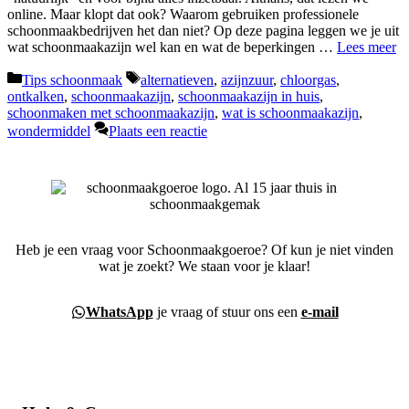
online. Maar klopt dat ook? Waarom gebruiken professionele
schoonmaakbedrijven het dan niet? Op deze pagina leggen we je uit
wat schoonmaakazijn wel kan en wat de beperkingen …
Lees meer
Categorieën
Tags
Tips schoonmaak
alternatieven
,
azijnzuur
,
chloorgas
,
ontkalken
,
schoonmaakazijn
,
schoonmaakazijn in huis
,
schoonmaken met schoonmaakazijn
,
wat is schoonmaakazijn
,
wondermiddel
Plaats een reactie
Heb je een vraag voor Schoonmaakgoeroe? Of kun je niet vinden
wat je zoekt? We staan voor je klaar!
WhatsApp
je vraag of stuur ons een
e-mail