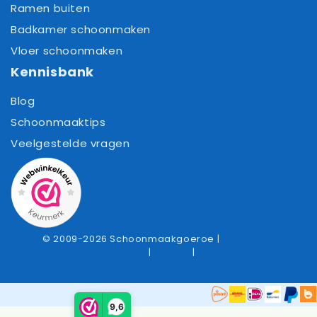
Ramen buiten
Badkamer schoonmaken
Vloer schoonmaken
Kennisbank
Blog
Schoonmaaktips
Veelgestelde vragen
© 2009-2026 Schoonmaakgoeroe |
Algemene
voorwaarden
|
Privacy
|
Cookies
Item toegevoegd aan winkelwagen.
Afrekenen
0 items -
0,00
9,6