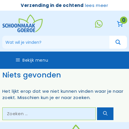
Ga
Verzending in de ochtend
lees meer
naar
de
0
inhoud
Bekijk menu
Niets gevonden
Het lijkt erop dat we niet kunnen vinden waar je naar
zoekt. Misschien kun je er naar zoeken.
Zoek
naar: