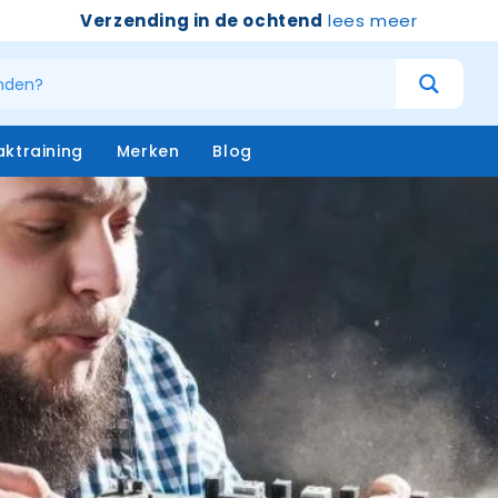
Verzending in de ochtend
lees meer
ktraining
Merken
Blog
atersystemen
Handschoenen
niging – buiten
Emmers
niging – binnen
Borstels & bezems
eken
Vloertrekkers
opstelen
Schrapers – handtrekker
Sprayflacons
Sponzen
Op=op