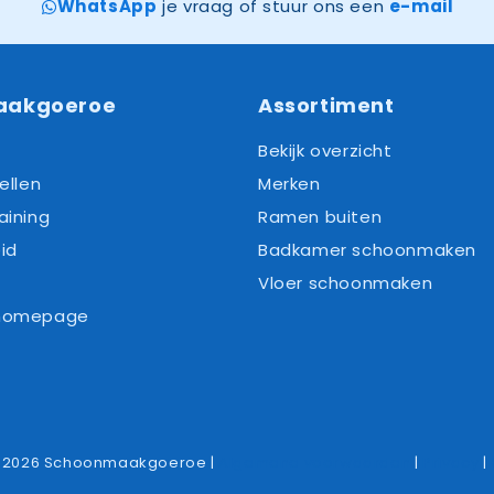
WhatsApp
je vraag of stuur ons een
e-mail
aakgoeroe
Assortiment
Bekijk overzicht
ellen
Merken
aining
Ramen buiten
id
Badkamer schoonmaken
Vloer schoonmaken
 homepage
-2026 Schoonmaakgoeroe |
Algemene voorwaarden
|
Privacy
|