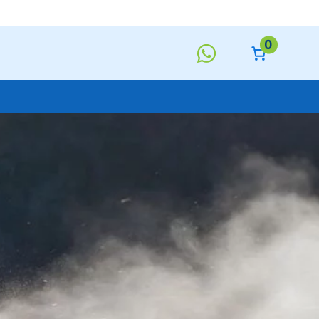
0
Keukentextiel
Deurmatten
Toiletborstels
Handzeep
s