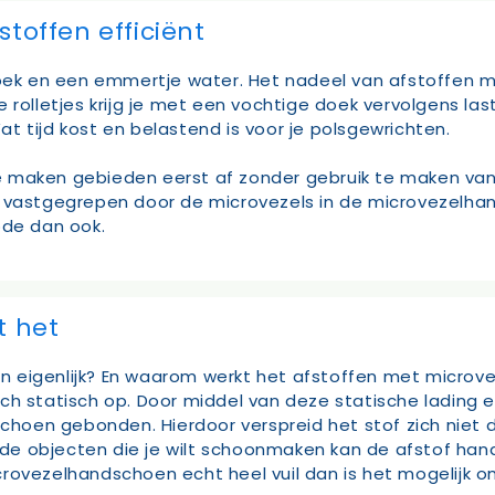
toffen efficiënt
k en een emmertje water. Het nadeel van afstoffen met
Deze rolletjes krijg je met een vochtige doek vervolgens 
 tijd kost en belastend is voor je polsgewrichten.
e maken gebieden eerst af zonder gebruik te maken va
t vastgegrepen door de microvezels in de microvezelha
ode dan ook.
t het
eigenlijk? En waarom werkt het afstoffen met microveze
ch statisch op. Door middel van deze statische lading e
dschoen gebonden. Hierdoor verspreid het stof zich niet
an de objecten die je wilt schoonmaken kan de afstof h
crovezelhandschoen echt heel vuil dan is het mogelijk