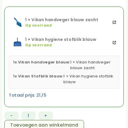
1 × Vikan handveger blauw zacht
Op voorraad
1 × Vikan hygiene stofblik blauw
Op voorraad
1x Vikan handveger blauw:
1 × Vikan handveger
blauw zacht
1x Vikan Stofblik blauw:
1 × Vikan hygiene stofblik
blauw
Totaal prijs:
21,15
-
+
Vikan
stoffer
Toevoegen aan winkelmand