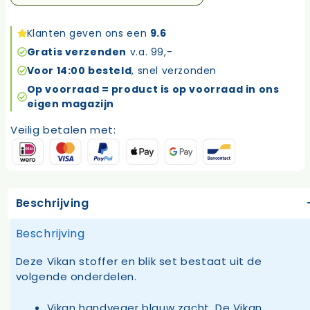
en
blik
Klanten geven ons een
9.6
hygiene
Gratis verzenden
v.a. 99,-
aantal
Voor 14:00 besteld
, snel verzonden
Op voorraad = product is op voorraad in ons
eigen magazijn
Veilig betalen met:
Beschrijving
Beschrijving
Deze Vikan stoffer en blik set bestaat uit de
volgende onderdelen.
Vikan handveger blauw zacht. De Vikan