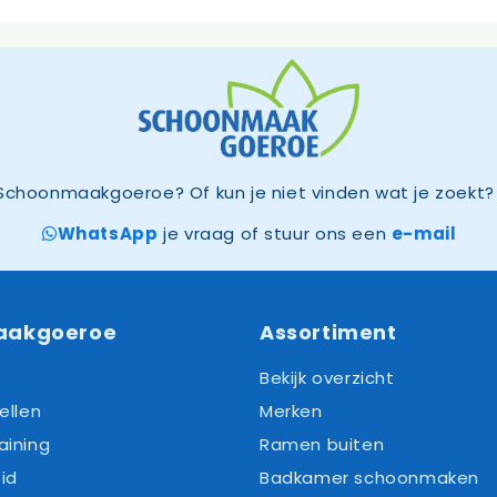
Schoonmaakgoeroe? Of kun je niet vinden wat je zoekt? 
WhatsApp
je vraag of stuur ons een
e-mail
aakgoeroe
Assortiment
Bekijk overzicht
ellen
Merken
aining
Ramen buiten
id
Badkamer schoonmaken