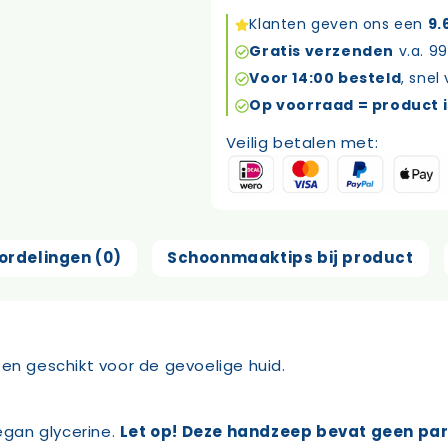
balance
Klanten geven ons een
9.
handzeep
Gratis verzenden
v.a. 99
300ml
Voor 14:00 besteld
, snel
aantal
Op voorraad = product i
Veilig betalen met:
ordelingen (0)
Schoonmaaktips bij product
en geschikt voor de gevoelige huid.
gan glycerine.
Let op! Deze handzeep bevat geen pa