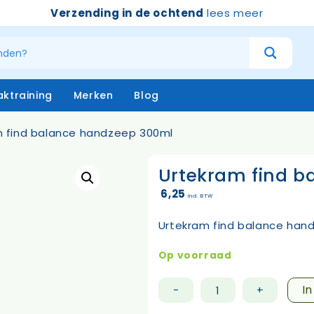
Verzending in de ochtend
lees meer
ktraining
Merken
Blog
m find balance handzeep 300ml
Urtekram find b
atersystemen
Handschoenen
niging – buiten
Emmers
6,25
incl. BTW
niging – binnen
Borstels & bezems
eken
Vloertrekkers
Urtekram find balance hand
opstelen
Schrapers – handtrekker
Sprayflacons
Op voorraad
Sponzen
Op=op
I
-
+
Urtekram
find