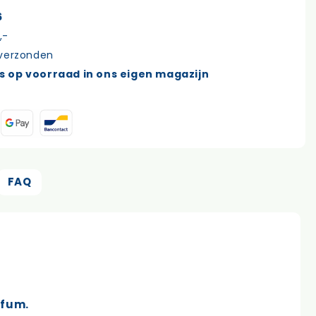
6
,-
 verzonden
s op voorraad in ons eigen magazijn
FAQ
rfum.