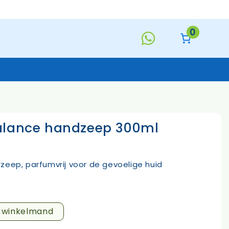
balance
handzeep
300ml
0
aantal
alance handzeep 300ml
Keukentextiel
Deurmatten
Toiletborstels
Handzeep
zeep, parfumvrij voor de gevoelige huid
s
n winkelmand