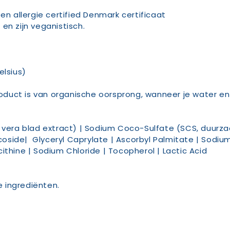
 allergie certified Denmark certificaat
en zijn veganistisch.
elsius)
product is van organische oorsprong, wanneer je water e
 vera blad extract) | Sodium Coco-Sulfate (SCS, duurzaa
side| Glyceryl Caprylate | Ascorbyl Palmitate | Sodiu
ithine | Sodium Chloride | Tocopherol | Lactic Acid
 ingrediënten.