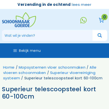
Ga
Verzending in de ochtend
lees meer
naar
de
0
inhoud
Bekijk menu
Home
/
Mopsystemen vloer schoonmaken
/
Alle
vloeren schoonmaken
/
Superieur vloerreiniging
systeem
/ Superieur telescoopsteel kort 60-100cm
Superieur telescoopsteel kort
60-100cm