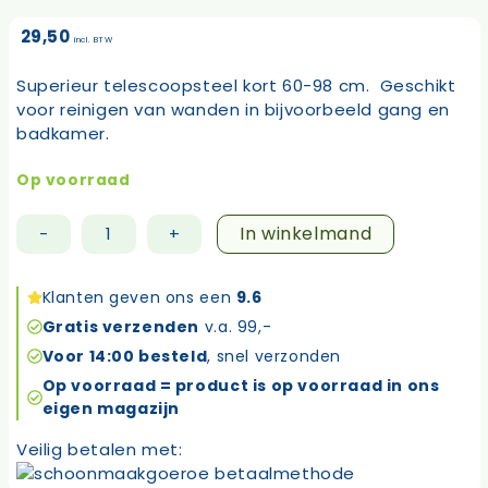
29,50
incl. BTW
Superieur telescoopsteel kort 60-98 cm. Geschikt
voor reinigen van wanden in bijvoorbeeld gang en
badkamer.
Op voorraad
In winkelmand
-
+
Superieur
telescoopsteel
kort
Klanten geven ons een
9.6
60-
Gratis verzenden
v.a. 99,-
100cm
Voor 14:00 besteld
, snel verzonden
aantal
Op voorraad = product is op voorraad in ons
eigen magazijn
Veilig betalen met: