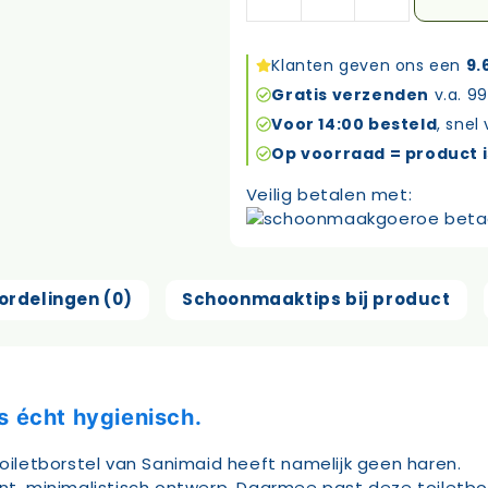
Sanimaid
Copenhagen
toiletborstel
Klanten geven ons een
9.
wit
Gratis verzenden
v.a. 99
aantal
Voor 14:00 besteld
, snel
Op voorraad = product i
Veilig betalen met:
ordelingen (0)
Schoonmaaktips bij product
s écht hygienisch.
Toiletborstel van Sanimaid heeft namelijk geen haren.
inimalistisch ontwerp. Daarmee past deze toiletborstel