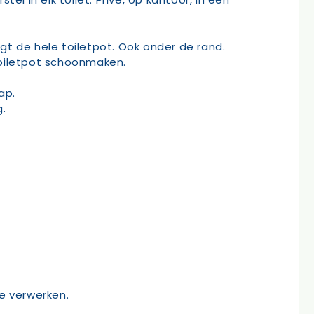
igt de hele toiletpot. Ook onder de rand.
toiletpot schoonmaken.
ap.
.
te verwerken.