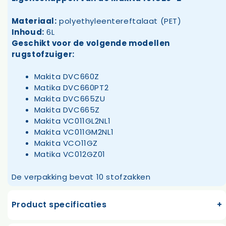
Materiaal:
polyethyleentereftalaat (PET)
Inhoud:
6L
Geschikt voor de volgende modellen
rugstofzuiger:
Makita DVC660Z
Matika DVC660PT2
Makita DVC665ZU
Makita DVC665Z
Makita VC011GL2NL1
Makita VC011GM2NL1
Makita VCO11GZ
Matika VC012GZ01
De verpakking bevat 10 stofzakken
Product specificaties