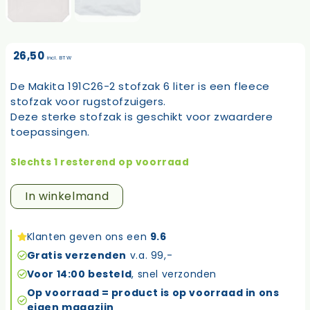
26,50
incl. BTW
De Makita 191C26-2 stofzak 6 liter is een fleece
stofzak voor rugstofzuigers.
Deze sterke stofzak is geschikt voor zwaardere
toepassingen.
Slechts 1 resterend op voorraad
Makita
In winkelmand
191c26-
2
stofzak
Klanten geven ons een
9.6
aantal
Gratis verzenden
v.a. 99,-
Voor 14:00 besteld
, snel verzonden
Op voorraad = product is op voorraad in ons
eigen magazijn