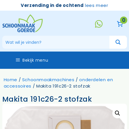
Ga
Verzending in de ochtend
lees meer
naar
de
0
inhoud
Bekijk menu
Home
/
Schoonmaakmachines
/
onderdelen en
accessoires
/ Makita 191c26-2 stofzak
Makita 191c26-2 stofzak