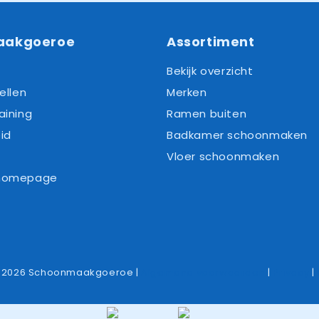
aakgoeroe
Assortiment
Bekijk overzicht
ellen
Merken
aining
Ramen buiten
id
Badkamer schoonmaken
Vloer schoonmaken
 homepage
-2026 Schoonmaakgoeroe |
Algemene voorwaarden
|
Privacy
|