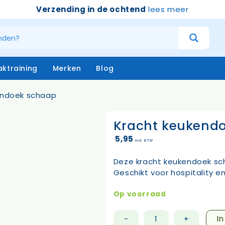
Verzending in de ochtend
lees meer
ktraining
Merken
Blog
endoek schaap
Kracht keukend
atersystemen
Handschoenen
niging – buiten
Emmers
5,95
incl. BTW
niging – binnen
Borstels & bezems
eken
Vloertrekkers
Deze kracht keukendoek sch
opstelen
Schrapers – handtrekker
Geschikt voor hospitality e
Sprayflacons
Sponzen
Op voorraad
Op=op
I
-
+
Kracht