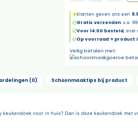
keukendoek
schaap
Klanten geven ons een
9.
aantal
Gratis verzenden
v.a. 99
Voor 14:00 besteld
, snel
Op voorraad = product i
Veilig betalen met:
ordelingen (0)
Schoonmaaktips bij product
 keukendoek voor in huis? Dan is deze keukendoek met vro