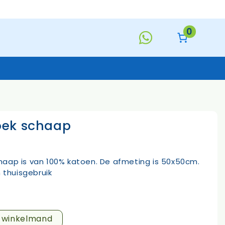
schaap
aantal
0
oek schaap
Keukentextiel
Deurmatten
Toiletborstels
Handzeep
aap is van 100% katoen. De afmeting is 50x50cm.
s
n thuisgebruik
n winkelmand