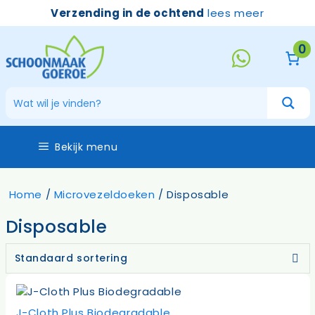
Ga
Verzending in de ochtend
lees meer
naar
de
0
inhoud
Bekijk menu
Home
/
Microvezeldoeken
/ Disposable
Disposable
J-Cloth Plus Biodegradable