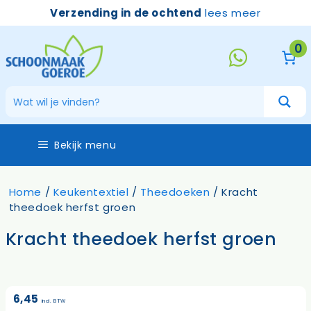
Ga
Verzending in de ochtend
lees meer
naar
de
0
inhoud
Bekijk menu
Home
/
Keukentextiel
/
Theedoeken
/ Kracht
theedoek herfst groen
Kracht theedoek herfst groen
6,45
incl. BTW