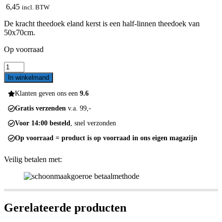
6,45
incl. BTW
De kracht theedoek eland kerst is een half-linnen theedoek van
50x70cm.
Op voorraad
Kracht
theedoek
In winkelmand
eland
kerst
Klanten geven ons een
9.6
aantal
Gratis verzenden
v.a. 99,-
Voor 14:00 besteld
, snel verzonden
Op voorraad = product is op voorraad in ons eigen magazijn
Veilig betalen met:
Gerelateerde producten