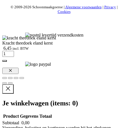
© 2009-2026 Schoonmaakgoeroe |
Algemene voorwaarden
|
Privacy
|
Cookies
Kracht theedoek eland kerst
6,45
incl. BTW
Kracht
theedoek
eland
kerst
aantal
Sluiten
Je winkelwagen
(items: 0)
Product
Gegevens
Totaal
Subtotaal
0,00
Verzending, belasting en kortingen worden bij het afrekenen