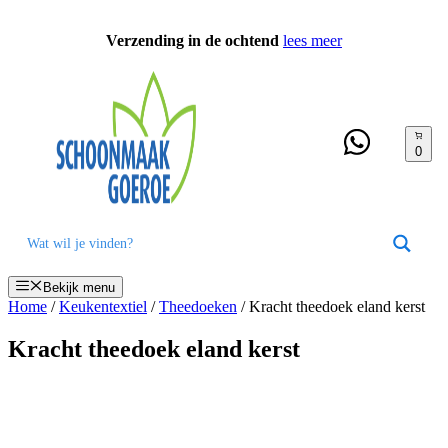
Ga
naar
Verzending in de ochtend
lees meer
de
inhoud
0
Bekijk menu
Home
/
Keukentextiel
/
Theedoeken
/ Kracht theedoek eland kerst
Kracht theedoek eland kerst