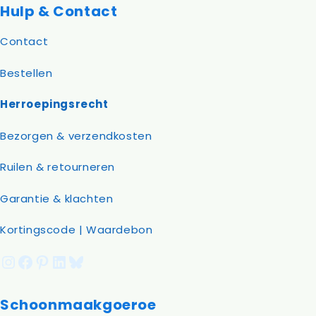
Hulp & Contact
Contact
Bestellen
Herroepingsrecht
Bezorgen & verzendkosten
Ruilen & retourneren
Garantie & klachten
Kortingscode | Waardebon
Instagram
Facebook
Pinterest
LinkedIn
Bluesky
Schoonmaakgoeroe