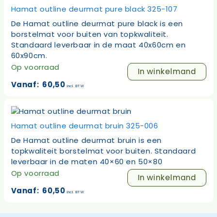
Hamat outline deurmat pure black 325-107
De Hamat outline deurmat pure black is een
borstelmat voor buiten van topkwaliteit.
Standaard leverbaar in de maat 40x60cm en
60x90cm.
Op voorraad
Dit
In winkelmand
product
Vanaf:
60,50
incl. BTW
heeft
meerdere
variaties.
Deze
Hamat outline deurmat bruin 325-006
optie
De Hamat outline deurmat bruin is een
kan
topkwaliteit borstelmat voor buiten. Standaard
gekozen
leverbaar in de maten 40×60 en 50×80
worden
Op voorraad
Dit
op
In winkelmand
product
de
Vanaf:
60,50
incl. BTW
heeft
productpagina
meerdere
variaties.