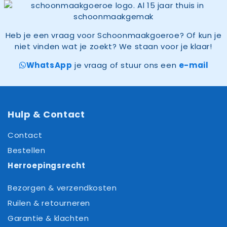
Deze
optie
kan
Heb je een vraag voor Schoonmaakgoeroe? Of kun je
gekozen
niet vinden wat je zoekt? We staan voor je klaar!
worden
WhatsApp
je vraag of stuur ons een
e-mail
op
de
productpagina
Hulp & Contact
Contact
Bestellen
Herroepingsrecht
Bezorgen & verzendkosten
Ruilen & retourneren
Garantie & klachten