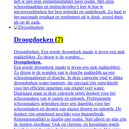
heb je niet eens reinigingsmiddel meer nodig. Met onze
schoonmaaktips en instructievideo’s leer je hoe je
microvezeldoeken het best gebruikt en onderhoudt. Zo haal je
het maximale resultaat en rendement uit je doek, zowel thuis
als op de zaak.
Droogdoeken
(7)
Droogdoeken. Een goede droogdoek maakt je leven een stuk
makkelijker. Zo droog je de wanden…
Droogdoeken.
Een goede droogdoek maakt je leven een stuk makkelijker.
Zo droog je de wanden van je douche makkelijk na een
schoonmaakbeurt of douche. In deze categorie vind je dikke
droogdoeken water magnets, die speciaal zijn ontwikkeld
voor het efficiënt opnemen van relatief veel water.
Daarnaast staan in deze categorie setjes doeken voor het
schoonmaken van je ramen en spiegels. Professionele
schoonmakers gebruiken deze sets dagelijks voor het
schoonmaken en drogen van glazen deuren en spiegels. De
doeken zijn uitstekend geschikt voor thuisgebruik.
Reinigingsmiddel is daarbij niet nodig. Niet alleen op glas zijn
de doeken inzetbaar. Ook op chroom- en hoogglans tegels