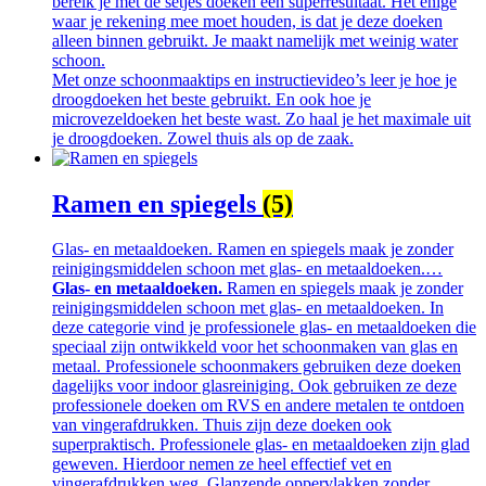
bereik je met de setjes doeken een superresultaat. Het enige
waar je rekening mee moet houden, is dat je deze doeken
alleen binnen gebruikt. Je maakt namelijk met weinig water
schoon.
Met onze schoonmaaktips en instructievideo’s leer je hoe je
droogdoeken het beste gebruikt. En ook hoe je
microvezeldoeken het beste wast. Zo haal je het maximale uit
je droogdoeken. Zowel thuis als op de zaak.
Ramen en spiegels
(5)
Glas- en metaaldoeken. Ramen en spiegels maak je zonder
reinigingsmiddelen schoon met glas- en metaaldoeken.…
Glas- en metaaldoeken.
Ramen en spiegels maak je zonder
reinigingsmiddelen schoon met glas- en metaaldoeken. In
deze categorie vind je professionele glas- en metaaldoeken die
speciaal zijn ontwikkeld voor het schoonmaken van glas en
metaal. Professionele schoonmakers gebruiken deze doeken
dagelijks voor indoor glasreiniging. Ook gebruiken ze deze
professionele doeken om RVS en andere metalen te ontdoen
van vingerafdrukken. Thuis zijn deze doeken ook
superpraktisch. Professionele glas- en metaaldoeken zijn glad
geweven. Hierdoor nemen ze heel effectief vet en
vingerafdrukken weg. Glanzende oppervlakken zonder