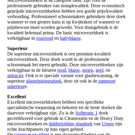
Microvezeldoeken in de categorie basic zijn voor de
professionele gebruiker van instapkwaliteit. Deze economisch
geprijsde microvezeldoeken hebben een goede prijs/kwaliteit
verhouding. Professioneel schoonmakers gebruiken deze doek
wanneer er een grotere kans is op kwijtraken of wanneer er
prijsbewust moet worden gewerkt. Voor thuisgebruik is de
kwaliteit helemaal prima. De basic microvezeldoek is
verkrijgbaar in
rozerood
en
babyblauw
.
Superieur
De superieur microvezeldoek is een premium kwaliteit
microvezeldoek. Deze doek wordt in de professionele
schoonmaak het meest gebruikt. Deze microvezeldoeken zijn
verkrijgbaar in de kleuren
rood
,
blauw,
groen
,
geel
, en
antraciet
. Ook is er speciale variant voor glasbewassing, de
superieur
glasreinigingsdoek
, deze zit ook in de
ramenset
superieur
e.
Excellent
Excellent microvezeldoeken hebben een specifieke
specialistische toepassing en behoren tot de beste doeken die
daarvoor verkrijgbaar zijn. Zo is de
Softtronic 1
doek
gecertificeerd voor gebruik in Cleanrooms en de Heavy Duty
microvezeldoeken en
dubbelzijdige glasdoek
van
Unger
zijn
echte krachtpatsers op hun eigen gebied.
De
ramenset excellent
is een doorontwikkeling van de