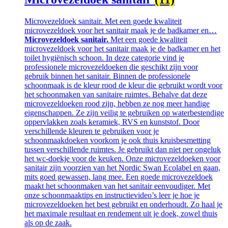
Microvezeldoek sanitair. Met een goede kwaliteit
microvezeldoek voor het sanitair maak je de badkamer en…
Microvezeldoek sanitair.
Met een goede kwaliteit
microvezeldoek voor het sanitair maak je de badkamer en het
toilet hygiënisch schoon. In deze categorie vind je
professionele microvezeldoeken die geschikt zijn voor
gebruik binnen het sanitair. Binnen de professionele
schoonmaak is de kleur rood de kleur die gebruikt wordt voor
het schoonmaken van sanitaire ruimtes. Behalve dat deze
microvezeldoeken rood zijn, hebben ze nog meer handige
eigenschappen. Ze zijn veilig te gebruiken op waterbestendige
oppervlakken zoals keramiek, RVS en kunststof. Door
verschillende kleuren te gebruiken voor je
schoonmaakdoeken voorkom je ook thuis kruisbesmetting
tussen verschillende ruimtes. Je gebruikt dan niet per ongeluk
het wc-doekje voor de keuken. Onze microvezeldoeken voor
sanitair zijn voorzien van het Nordic Swan Ecolabel en gaan,
mits goed gewassen, lang mee. Een goede microvezeldoek
maakt het schoonmaken van het sanitair eenvoudiger. Met
onze schoonmaaktips en instructievideo’s leer je hoe je
microvezeldoeken het best gebruikt en onderhoudt. Zo haal je
het maximale resultaat en rendement uit je doek, zowel thuis
als op de zaak.