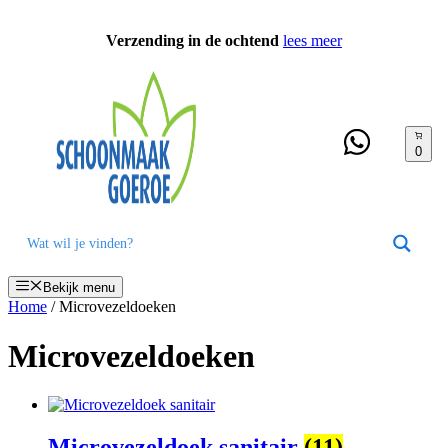
Ga
naar
Verzending in de ochtend
lees meer
de
inhoud
0
Bekijk menu
Home
/ Microvezeldoeken
Microvezeldoeken
Microvezeldoek sanitair
(11)