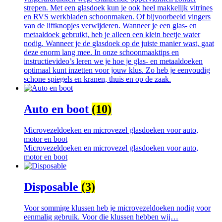
strepen. Met een glasdoek kun je ook heel makkelijk vitrines
en RVS werkbladen schoonmaken. Of bijvoorbeeld vingers
van de liftknopjes verwijderen. Wanneer je een glas- en
metaaldoek gebruikt, heb je alleen een klein beetje water
nodig. Wanneer je de glasdoek op de juiste manier wast, gaat
deze enorm lang mee. In onze schoonmaaktips en
instructievideo’s leren we je hoe je glas- en metaaldoeken
optimaal kunt inzetten voor jouw klus. Zo heb je eenvoudig
schone spiegels en kranen, thuis en op de zaak.
Auto en boot
(10)
Microvezeldoeken en microvezel glasdoeken voor auto,
motor en boot
Microvezeldoeken en microvezel glasdoeken voor auto,
motor en boot
Disposable
(3)
Voor sommige klussen heb je microvezeldoeken nodig voor
eenmalig gebruik. Voor die klussen hebben wij…