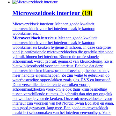
Microvezeldoek interieur
(19)
Microvezeldoek interieur. Met een goede kwaliteit
microvezeldoek voor het interieur maak je kantoor,
woonkamer en…
Microvezeldoek interieur.
Met een goede kwaliteit
microvezeldoek voor het interieur maak je kantoor,
woonkamer en keuken hygiënisch schoon. In deze categorie
vind je professionele microvezeldoeken die geschikt zijn voor
gebruik binnen het interieur. Binnen de professionele
schoonmaak wordt gebruik gemaakt van kleurcodering. Zo is
blauw bijvoorbeeld voor het interieur. Behalve dat deze
microvezeldoeken blauw, groen of geel zijn, hebben ze nog
meer handige eigenschappen. Ze zijn veilig te gebruiken op
waterbestendige oppervlakken zoals glas, RVS en kunststof.
Door verschillende kleuren te gebruiken voor je
schoonmaakdoeken voorkom je ook thuis kruisbesmetting
tussen verschillende ruimtes. Je gebruikt dan niet per ongeluk
het wc-doekje voor de keuken. Onze microvezeldoeken voor
interieur zijn voorzien van het Nordic Swan Ecolabel en gaan,
mits goed gewassen, lang mee. Een goede microvezeldoek
maakt het schoonmaken van het interieur eenvoudiger. Vaak