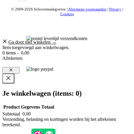
© 2009-2026 Schoonmaakgoeroe |
Algemene voorwaarden
|
Privacy
|
Cookies
Ga door met winkelen →
Item toegevoegd aan winkelwagen.
0 items -
0,00
Afrekenen
Sluiten
Je winkelwagen
(items: 0)
Product
Gegevens
Totaal
Subtotaal
0,00
Producten
Verzending, belasting en kortingen worden bij het afrekenen
berekend.
in
Bekijk mijn winkelwagen